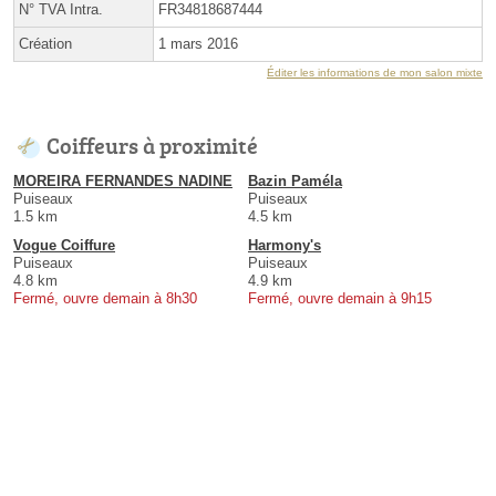
N° TVA Intra.
FR34818687444
Création
1 mars 2016
Éditer les informations de mon salon mixte
Coiffeurs à proximité
MOREIRA FERNANDES NADINE
Bazin Paméla
Puiseaux
Puiseaux
1.5 km
4.5 km
Vogue Coiffure
Harmony's
Puiseaux
Puiseaux
4.8 km
4.9 km
Fermé, ouvre demain à 8h30
Fermé, ouvre demain à 9h15