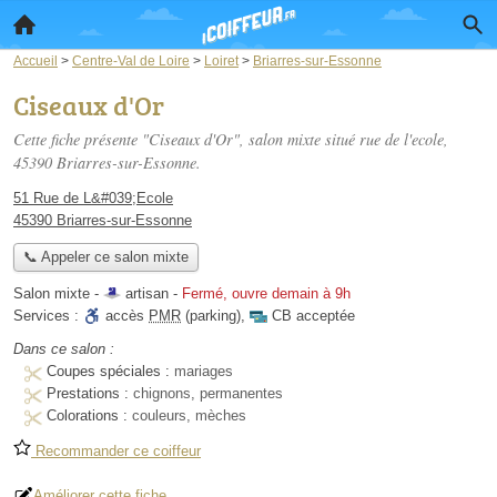
Accueil
>
Centre-Val de Loire
>
Loiret
>
Briarres-sur-Essonne
Ciseaux d'Or
Cette fiche présente "Ciseaux d'Or", salon mixte situé
rue de l'ecole
,
45390 Briarres-sur-Essonne.
51 Rue de L&#039;Ecole
45390 Briarres-sur-Essonne
📞 Appeler ce salon mixte
Salon mixte -
artisan
-
Fermé, ouvre demain à 9h
Services :
accès
PMR
(parking)
,
CB acceptée
Dans ce salon :
Coupes spéciales :
mariages
Prestations :
chignons, permanentes
Colorations :
couleurs, mèches
Recommander ce coiffeur
Améliorer cette fiche