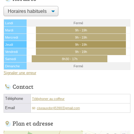
Lundi
Fermé
Mardi
9h - 19h
Mercredi
9h - 19h
Jeudi
9h - 19h
Vendredi
9h - 19h
Samedi
8h30 - 17h
Dimanche
Fermé
Signaler une erreur
Contact
Téléphone
Téléphoner au coiffeur
Email
ciseauxdor45390ⓐgmail.com
Plan et adresse