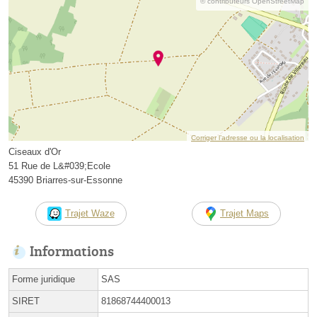
© contributeurs OpenStreetMap
Corriger l’adresse ou la localisation
Ciseaux d'Or
51 Rue de L&#039;Ecole
45390 Briarres-sur-Essonne
Trajet Waze
Trajet Maps
Informations
Forme juridique
SAS
SIRET
81868744400013