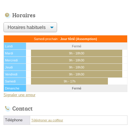
Horaires
Samedi prochain :
Jour férié (Assomption)
Lundi
Fermé
Mardi
9h - 18h30
Mercredi
9h - 18h30
Jeudi
9h - 18h30
Vendredi
9h - 18h30
Samedi
9h - 17h
Dimanche
Fermé
Signaler une erreur
Contact
Téléphone
Téléphoner au coiffeur