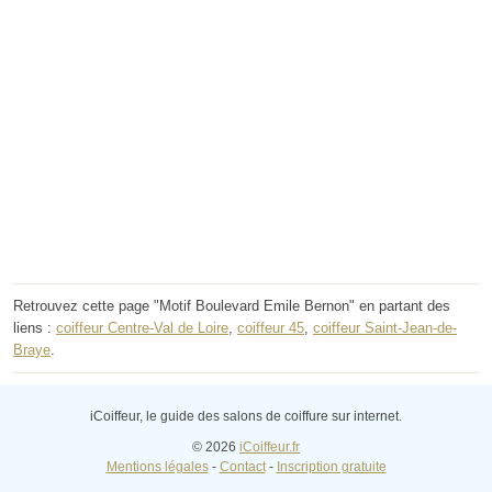
Retrouvez cette page "Motif Boulevard Emile Bernon" en partant des
liens :
coiffeur Centre-Val de Loire
,
coiffeur 45
,
coiffeur Saint-Jean-de-
Braye
.
iCoiffeur, le guide des salons de coiffure sur internet.
© 2026
iCoiffeur.fr
Mentions légales
-
Contact
-
Inscription gratuite