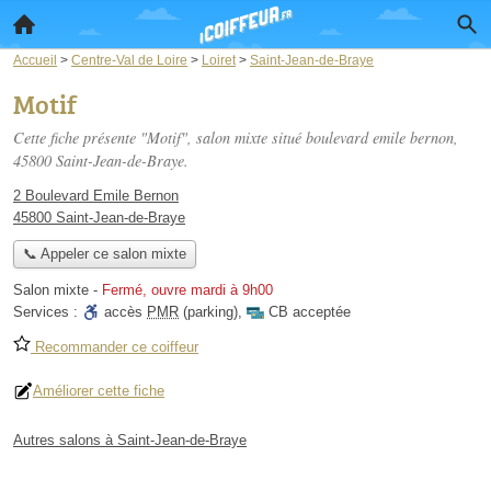
Accueil
>
Centre-Val de Loire
>
Loiret
>
Saint-Jean-de-Braye
Motif
Cette fiche présente "Motif", salon mixte situé
boulevard emile bernon
,
45800 Saint-Jean-de-Braye.
2 Boulevard Emile Bernon
45800 Saint-Jean-de-Braye
📞 Appeler ce salon mixte
Salon mixte
-
Fermé, ouvre mardi à 9h00
Services :
accès
PMR
(parking)
,
CB acceptée
Recommander ce coiffeur
Améliorer cette fiche
Autres salons à Saint-Jean-de-Braye