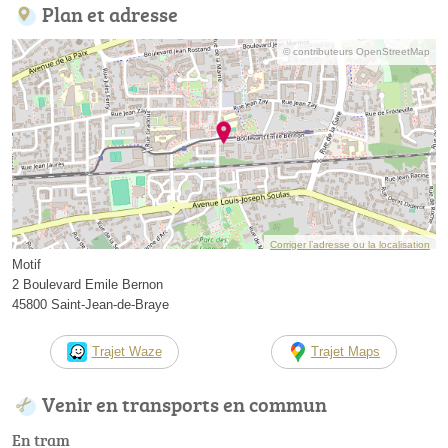
Plan et adresse
© contributeurs OpenStreetMap
Corriger l’adresse ou la localisation
Motif
2 Boulevard Emile Bernon
45800 Saint-Jean-de-Braye
Trajet Waze
Trajet Maps
Venir en transports en commun
En tram