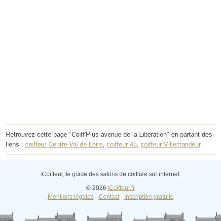
Retrouvez cette page "Coiff'Plus avenue de la Libération" en partant des
liens :
coiffeur Centre-Val de Loire
,
coiffeur 45
,
coiffeur Villemandeur
.
iCoiffeur, le guide des salons de coiffure sur internet.
© 2026
iCoiffeur.fr
Mentions légales
-
Contact
-
Inscription gratuite