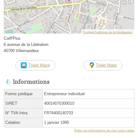
Corriger l’adresse ou la localisation
Coiff'Plus
6 avenue de la Libération
45700 Villemandeur
Trajet Waze
Trajet Maps
Informations
Forme juridique
Entrepreneur individuel
SIRET
40014070300010
N° TVA Intra.
FR76400140703
Création
1 janvier 1995
Éditer les informations de mon salon mixte