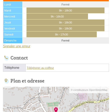
Lundi
Fermé
Mardi
9h - 18h30
Mercredi
9h - 16h30
Jeudi
9h - 18h30
Vendredi
9h - 18h30
Samedi
9h - 17h30
Dimanche
Fermé
Signaler une erreur
Contact
Téléphone
Téléphoner au coiffeur
Plan et adresse
© contributeurs OpenStreetMap