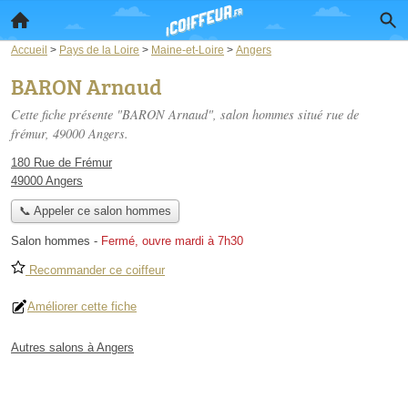
Accueil
>
Pays de la Loire
>
Maine-et-Loire
>
Angers
BARON Arnaud
Cette fiche présente "BARON Arnaud", salon hommes situé
rue de
frémur
, 49000 Angers.
180 Rue de Frémur
49000 Angers
📞 Appeler ce salon hommes
Salon hommes
-
Fermé, ouvre mardi à 7h30
Recommander ce coiffeur
Améliorer cette fiche
Autres salons à Angers