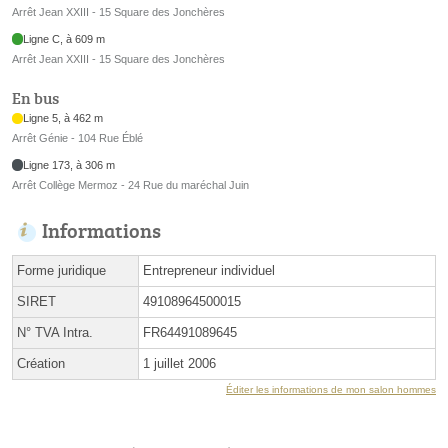
Arrêt Jean XXIII - 15 Square des Jonchères
Ligne C, à 609 m
Arrêt Jean XXIII - 15 Square des Jonchères
En bus
Ligne 5, à 462 m
Arrêt Génie - 104 Rue Éblé
Ligne 173, à 306 m
Arrêt Collège Mermoz - 24 Rue du maréchal Juin
Informations
Forme juridique
Entrepreneur individuel
SIRET
49108964500015
N° TVA Intra.
FR64491089645
Création
1 juillet 2006
Éditer les informations de mon salon hommes