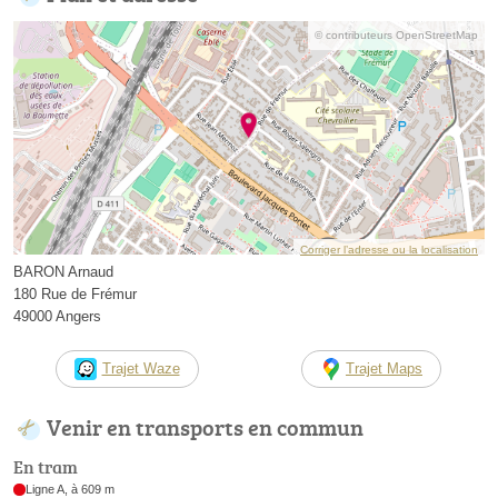
© contributeurs OpenStreetMap
Corriger l’adresse ou la localisation
BARON Arnaud
180 Rue de Frémur
49000 Angers
Trajet Waze
Trajet Maps
Venir en transports en commun
En tram
Ligne A, à 609 m