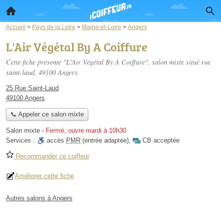
Accueil
>
Pays de la Loire
>
Maine-et-Loire
>
Angers
L'Air Végétal By A Coiffure
Cette fiche présente "L'Air Végétal By A Coiffure", salon mixte situé
rue
saint-laud
, 49100 Angers.
25 Rue Saint-Laud
49100 Angers
📞 Appeler ce salon mixte
Salon mixte
-
Fermé, ouvre mardi à 10h30
Services :
accès
PMR
(entrée adaptée)
,
CB acceptée
Recommander ce coiffeur
Améliorer cette fiche
Autres salons à Angers