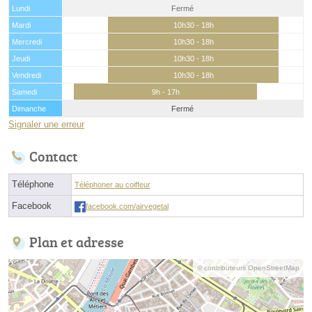
Lundi
Fermé
Mardi
10h30 - 18h
Mercredi
10h30 - 18h
Jeudi
10h30 - 18h
Vendredi
10h30 - 18h
Samedi
9h - 17h
Dimanche
Fermé
Signaler une erreur
Contact
Téléphone
Téléphoner au coiffeur
Facebook
facebook.com/airvegetal
Plan et adresse
© contributeurs OpenStreetMap