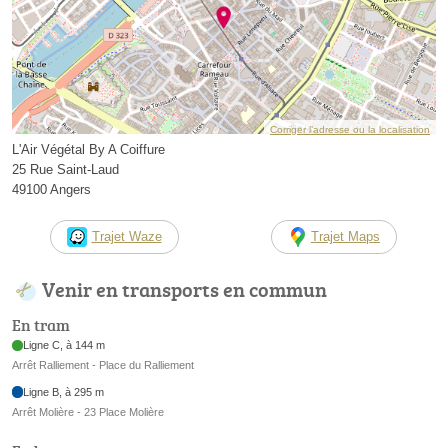
Corriger l’adresse ou la localisation
L'Air Végétal By A Coiffure
25 Rue Saint-Laud
49100 Angers
Trajet Waze
Trajet Maps
Venir en transports en commun
En tram
Ligne C, à 144 m
Arrêt Ralliement - Place du Ralliement
Ligne B, à 295 m
Arrêt Molière - 23 Place Molière