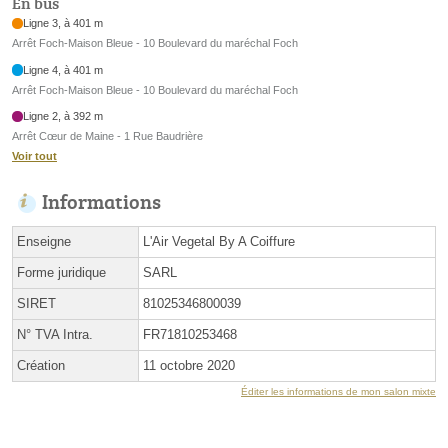
En bus
Ligne 3, à 401 m
Arrêt Foch-Maison Bleue - 10 Boulevard du maréchal Foch
Ligne 4, à 401 m
Arrêt Foch-Maison Bleue - 10 Boulevard du maréchal Foch
Ligne 2, à 392 m
Arrêt Cœur de Maine - 1 Rue Baudrière
Voir tout
Informations
Enseigne
L'Air Vegetal By A Coiffure
Forme juridique
SARL
SIRET
81025346800039
N° TVA Intra.
FR71810253468
Création
11 octobre 2020
Éditer les informations de mon salon mixte