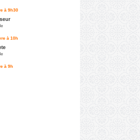
e à 9h30
sseur
le
re à 10h
ete
le
e à 9h