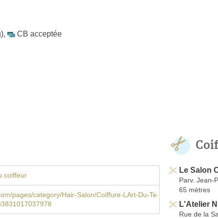
)
,
CB acceptée
Coi
Le Salon 
 coiffeur
Parv. Jean-P
65 mètres
om/pages/category/Hair-Salon/Coiffure-LArt-Du-Te
L'Atelier 
433831017037978
Rue de la Sa