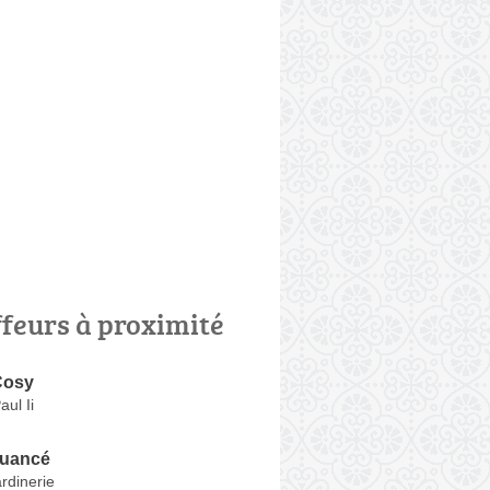
ffeurs à proximité
Cosy
aul Ii
Nuancé
rdinerie