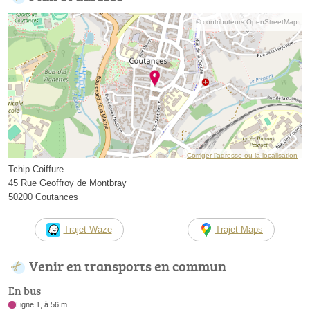
© contributeurs OpenStreetMap
Corriger l’adresse ou la localisation
Tchip Coiffure
45 Rue Geoffroy de Montbray
50200 Coutances
Trajet Waze
Trajet Maps
Venir en transports en commun
En bus
Ligne 1, à 56 m