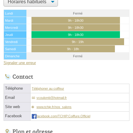
Lundi
Fermé
Mardi
9h - 18h30
Mercredi
9h - 18h30
Jeudi
9h - 18h30
Vendredi
9h - 19h
Samedi
9h - 18h
Dimanche
Fermé
Signaler une erreur
Contact
Téléphone
Téléphoner au coiffeur
Email
vcoulombⓐhotmail.fr
Site web
www.tchip.fr/nos_salons
Facebook
facebook.com/TCHIP.Coiffure.Officiel
Plan et adresse