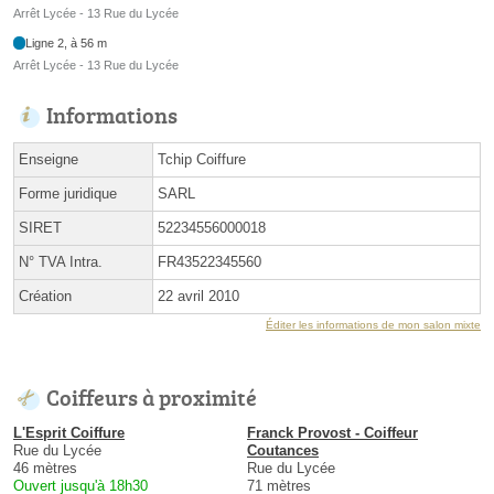
Arrêt Lycée - 13 Rue du Lycée
Ligne 2, à 56 m
Arrêt Lycée - 13 Rue du Lycée
Informations
Enseigne
Tchip Coiffure
Forme juridique
SARL
SIRET
52234556000018
N° TVA Intra.
FR43522345560
Création
22 avril 2010
Éditer les informations de mon salon mixte
Coiffeurs à proximité
L'Esprit Coiffure
Franck Provost - Coiffeur
Rue du Lycée
Coutances
46 mètres
Rue du Lycée
Ouvert jusqu'à 18h30
71 mètres