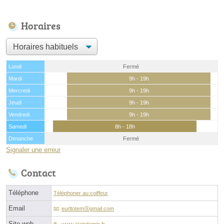
Horaires
Lundi
Fermé
Mardi
9h - 19h
Mercredi
9h - 19h
Jeudi
9h - 19h
Vendredi
9h - 19h
Samedi
8h - 18h
Dimanche
Fermé
Signaler une erreur
Contact
Téléphone
Téléphoner au coiffeur
Email
eurltotemⓐgmail.com
Site web
www.alaindomin.fr