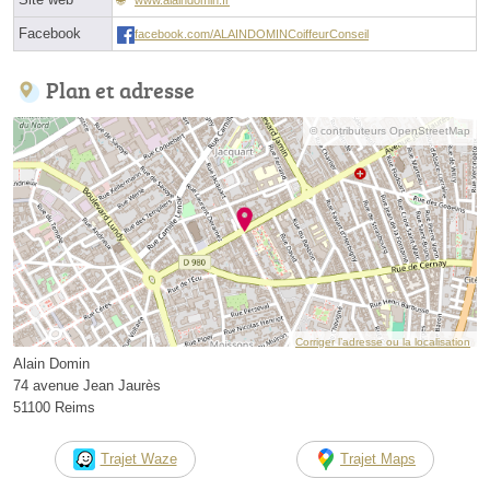
Facebook
facebook.com/ALAINDOMINCoiffeurConseil
Plan et adresse
© contributeurs OpenStreetMap
Corriger l’adresse ou la localisation
Alain Domin
74 avenue Jean Jaurès
51100 Reims
Trajet Waze
Trajet Maps