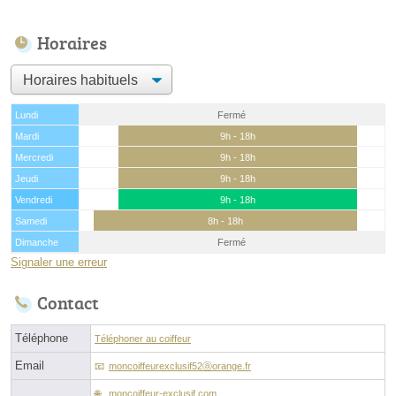
Horaires
Lundi
Fermé
Mardi
9h - 18h
Mercredi
9h - 18h
Jeudi
9h - 18h
Vendredi
9h - 18h
Samedi
8h - 18h
Dimanche
Fermé
Signaler une erreur
Contact
Téléphone
Téléphoner au coiffeur
Email
moncoiffeurexclusif52ⓐorange.fr
moncoiffeur-exclusif.com