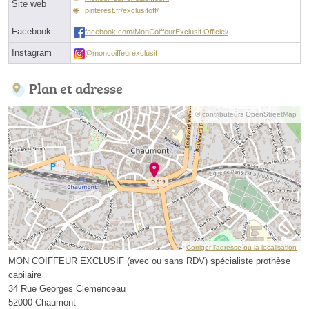
Site web
pinterest.fr/exclusifoff/
Facebook
facebook.com/MonCoiffeurExclusif.Officiel/
Instagram
@moncoiffeurexclusif
Plan et adresse
© contributeurs OpenStreetMap
Corriger l’adresse ou la localisation
MON COIFFEUR EXCLUSIF (avec ou sans RDV) spécialiste prothèse
capilaire
34 Rue Georges Clemenceau
52000 Chaumont