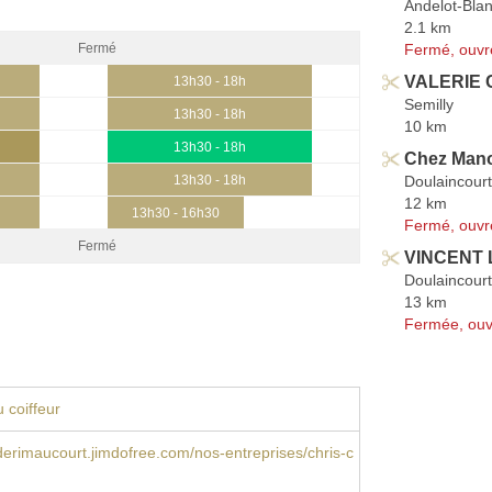
Andelot-Blan
2.1 km
Fermé, ouvr
Fermé
VALERIE C
13h30 - 18h
Semilly
13h30 - 18h
10 km
13h30 - 18h
Chez Man
Doulaincour
13h30 - 18h
12 km
13h30 - 16h30
Fermé, ouvr
Fermé
VINCENT L
Doulaincour
13 km
Fermée, ouv
 coiffeur
rimaucourt.jimdofree.com/nos-entreprises/chris-c