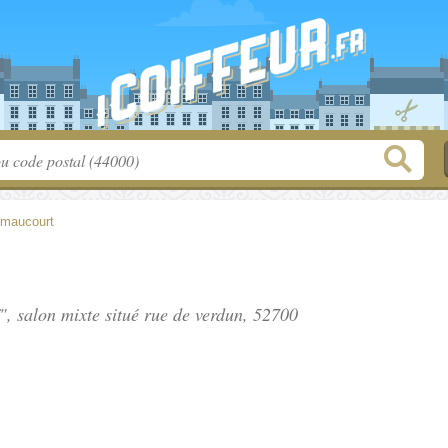
imaucourt
f", salon mixte situé
rue de verdun
, 52700