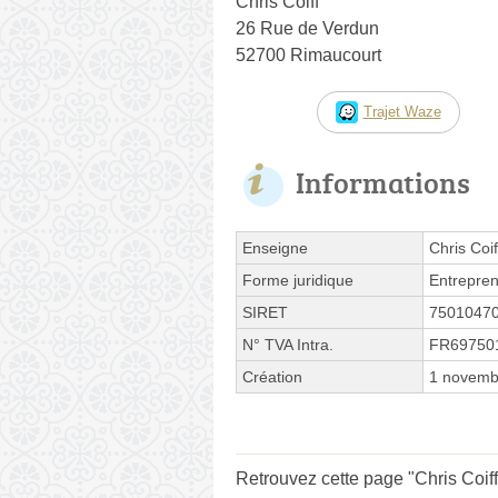
Chris Coiff
26 Rue de Verdun
52700 Rimaucourt
Trajet Waze
Informations
Enseigne
Chris Coif
Forme juridique
Entrepren
SIRET
7501047
N° TVA Intra.
FR69750
Création
1 novemb
Retrouvez cette page "Chris Coif