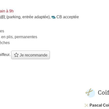
ain à 9h
MR
(parking, entrée adaptée)
,
CB acceptée
ies
 en plis, permanentes
mèches
iffeur.
Je recommande
Coi
Pascal Coi