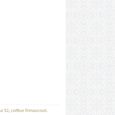
eur 52
,
coiffeur Rimaucourt
.