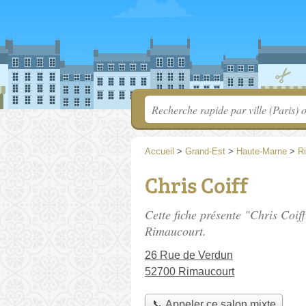
Accueil
>
Grand-Est
>
Haute-Marne
>
R
Chris Coiff
Cette fiche présente "Chris Coif
Rimaucourt.
26 Rue de Verdun
52700 Rimaucourt
📞 Appeler ce salon mixte