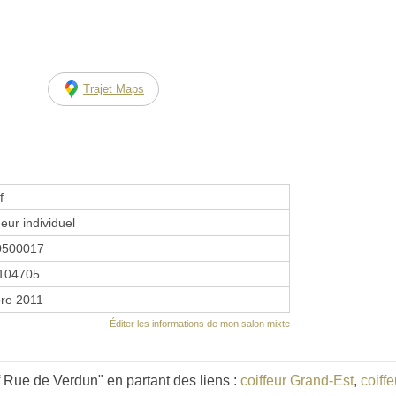
Trajet Maps
f
eur individuel
0500017
104705
re 2011
Éditer les informations de mon salon mixte
f Rue de Verdun" en partant des liens :
coiffeur Grand-Est
,
coiff