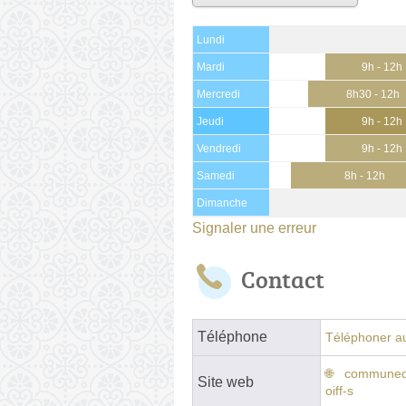
Lundi
Mardi
9h - 12h
Mercredi
8h30 - 12h
Jeudi
9h - 12h
Vendredi
9h - 12h
Samedi
8h - 12h
Dimanche
Signaler une erreur
Contact
Téléphone
Téléphoner au
communede
Site web
oiff-s