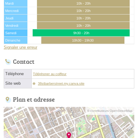
Mardi
10h - 20h
Mercredi
10h - 20h
Jeudi
10h - 20h
Vendredi
10h - 20h
Samedi
9h30 - 20h
Dimanche
10h30 - 19h30
Signaler une erreur
Contact
Téléphone
Téléphoner au coiffeur
Site web
38stbarberstreet.my.canva.site
Plan et adresse
© contributeurs OpenStreetMap