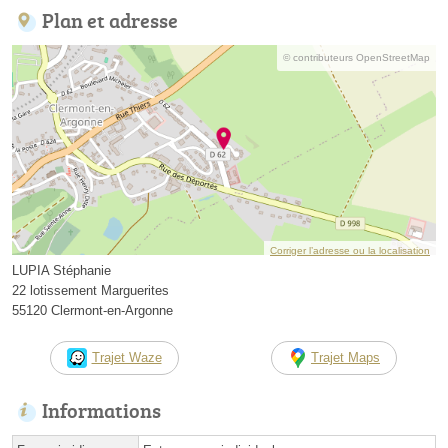
Plan et adresse
© contributeurs OpenStreetMap
Corriger l’adresse ou la localisation
LUPIA Stéphanie
22 lotissement Marguerites
55120 Clermont-en-Argonne
Trajet Waze
Trajet Maps
Informations