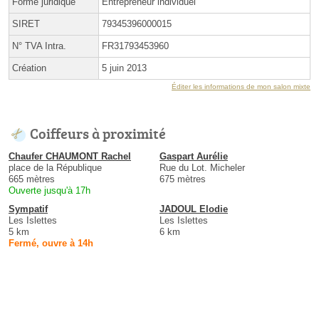
Forme juridique
Entrepreneur individuel
SIRET
79345396000015
N° TVA Intra.
FR31793453960
Création
5 juin 2013
Éditer les informations de mon salon mixte
Coiffeurs à proximité
Chaufer CHAUMONT Rachel
Gaspart Aurélie
place de la République
Rue du Lot. Micheler
665 mètres
675 mètres
Ouverte jusqu'à 17h
Sympatif
JADOUL Elodie
Les Islettes
Les Islettes
5 km
6 km
Fermé, ouvre à 14h