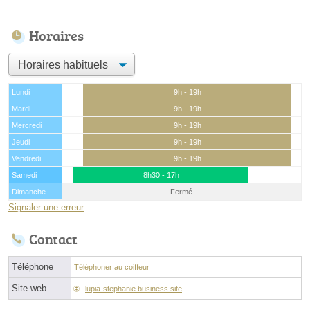
Horaires
Lundi
9h - 19h
Mardi
9h - 19h
Mercredi
9h - 19h
Jeudi
9h - 19h
Vendredi
9h - 19h
Samedi
8h30 - 17h
Dimanche
Fermé
Signaler une erreur
Contact
Téléphone
Téléphoner au coiffeur
Site web
lupia-stephanie.business.site