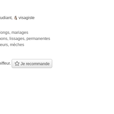
étudiant
,
visagiste
longs, mariages
nons, lissages, permanentes
leurs, mèches
iffeur.
Je recommande