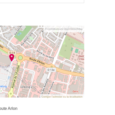
© contributeurs OpenStreetMap
Corriger l’adresse ou la localisation
ute Arlon