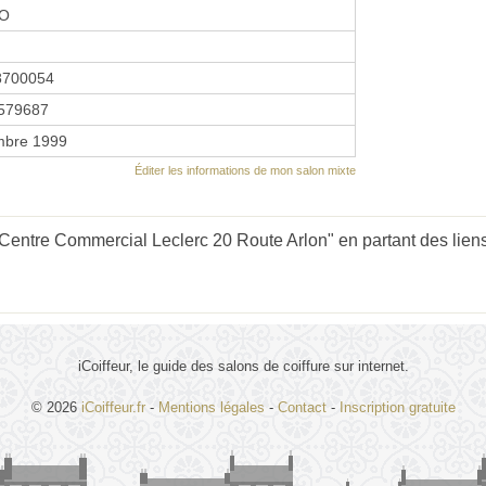
O
8700054
579687
mbre 1999
Éditer les informations de mon salon mixte
entre Commercial Leclerc 20 Route Arlon" en partant des lien
iCoiffeur, le guide des salons de coiffure sur internet.
© 2026
iCoiffeur.fr
-
Mentions légales
-
Contact
-
Inscription gratuite