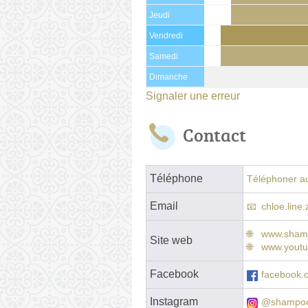
Jeudi
Vendredi
Samedi
Dimanche
Signaler une erreur
Contact
Téléphone
Téléphoner au
Email
chloe.line
www.shampo
Site web
www.youtu
Facebook
facebook.
Instagram
@shampoo