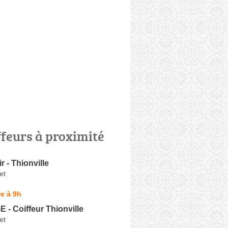
ffeurs à proximité
 - Thionville
et
e à 9h
- Coiffeur Thionville
et