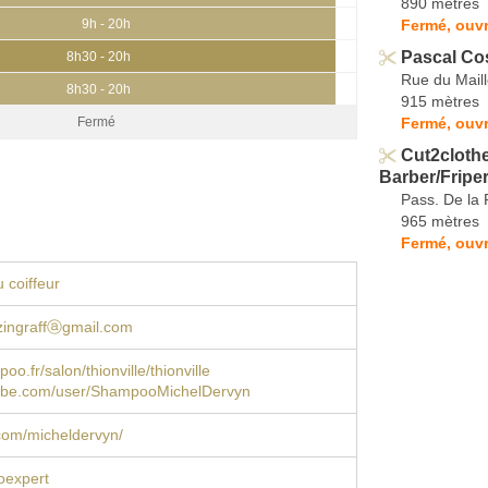
890 mètres
Fermé, ouvr
9h - 20h
Pascal Cos
8h30 - 20h
Rue du Maill
8h30 - 20h
915 mètres
Fermé, ouvr
Fermé
Cut2clothe
Barber/Friper
Pass. De la 
965 mètres
Fermé, ouvr
 coiffeur
.zingraffⓐgmail.com
o.fr/salon/thionville/thionville
be.com/user/ShampooMichelDervyn
com/micheldervyn/
expert