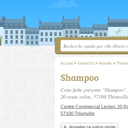
Accueil
>
Grand-Est
>
Moselle
>
Thionvi
Shampoo
Cette fiche présente "Shampoo",
20 route arlon
, 57100 Thionville
Centre Commercial Leclerc 20 Ro
57100 Thionville
📞 Appeler ce salon mixte