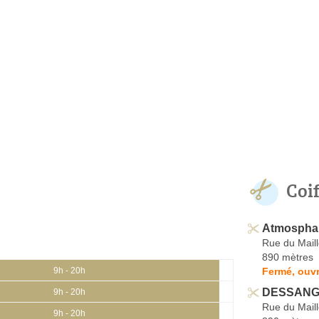
Coi
Atmosphair
Rue du Maill
890 mètres
Fermé, ouvr
9h - 20h
DESSANGE 
9h - 20h
Rue du Maill
9h - 20h