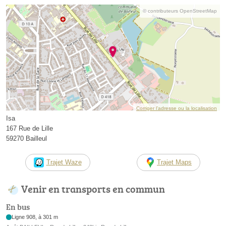
© contributeurs OpenStreetMap
Corriger l’adresse ou la localisation
Isa
167 Rue de Lille
59270 Bailleul
Trajet Waze
Trajet Maps
Venir en transports en commun
En bus
Ligne 908, à 301 m