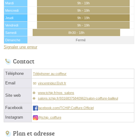
Mardi
9h - 19h
Mercredi
9h - 19h
Jeudi
9h - 19h
Vendredi
9h - 19h
Samedi
8h30 - 18h
Dimanche
Fermé
Signaler une erreur
Contact
Téléphone
Téléphoner au coiffeur
Email
vincentridezⓐsfr.fr
www.tchip.fr/nos_salons
Site web
salons.tchip.fr/93168375840962/salon-coiffure-bailleul
Facebook
facebook.com/TCHIP.Coiffure.Officiel
Instagram
@tchip_coiffure
Plan et adresse