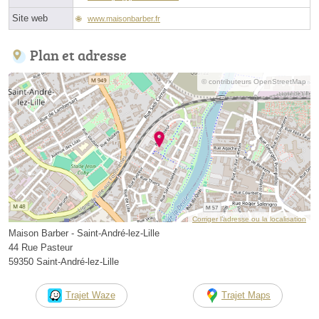
Site web
www.maisonbarber.fr
Plan et adresse
© contributeurs OpenStreetMap
Corriger l’adresse ou la localisation
Maison Barber - Saint-André-lez-Lille
44 Rue Pasteur
59350 Saint-André-lez-Lille
Trajet Waze
Trajet Maps