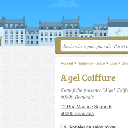
Accueil
>
Hauts-de-France
>
Oise
>
Bea
A'gel Coiffure
Cette fiche présente "A'gel Coiff
60000 Beauvais.
12 Rue Maurice Segonds
60000 Beauvais
📞 Appeler ce salon mixte