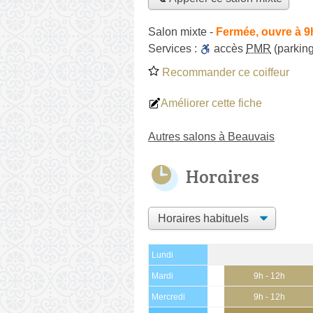
Salon mixte
-
Fermée, ouvre à 9
Services :
accès
PMR
(parking
Recommander ce coiffeur
Améliorer cette fiche
Autres salons à Beauvais
Horaires
Lundi
Mardi
9h - 12h
Mercredi
9h - 12h