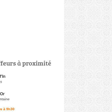
ffeurs à proximité
f'In
és
'Or
ntaine
e à 9h30