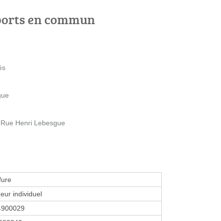
ports en commun
és
gue
1 Rue Henri Lebesgue
fure
eur individuel
4900029