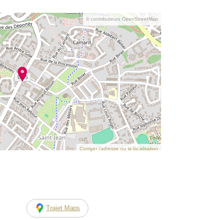
© contributeurs OpenStreetMap
Corriger l’adresse ou la localisation
Trajet Maps