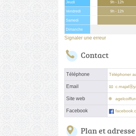
Jeudi
9h - 12h
Vendredi
9h - 12h
Samedi
Dimanche
Signaler une erreur
Contact
Téléphone
Téléphoner au
Email
c.majalⓐy
Site web
agelcoiffu
Facebook
facebook.
Plan et adresse