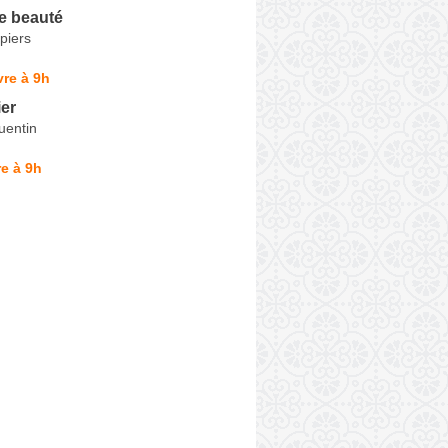
e beauté
piers
re à 9h
er
uentin
e à 9h