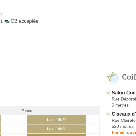
h
)
,
CB acceptée
Coi
Salon Coif
Rue Déport
5 mètres
Fermé
Ciseaux d
Rue Clairefo
14h - 18h30
520 mètres
14h - 18h30
Fermé, ouvr