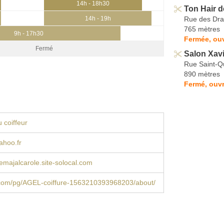
14h - 18h30
Ton Hair d
Rue des Dra
14h - 19h
765 mètres
9h - 17h30
Fermée, ouv
Fermé
Salon Xavi
Rue Saint-Q
890 mètres
Fermé, ouvr
 coiffeur
ahoo.fr
remajalcarole.site-solocal.com
com/pg/AGEL-coiffure-1563210393968203/about/