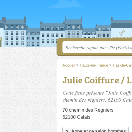
Accueil
>
Hauts-de-France
>
Pas-de-Cal
Julie Coiffure / 
Cette fiche présente "Julie Coif
chemin des régniers
, 62100 Cala
70 chemin des Régniers
62100 Calais
📞 Appeler ce salon hommes