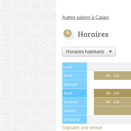
Autres salons à Calais
Horaires
Lundi
Mardi
9h - 12h
Mercredi
Jeudi
9h - 12h
Vendredi
9h - 12h
Samedi
Dimanche
Signaler une erreur