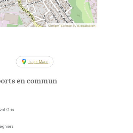
Corriger l’adresse ou la localisation
l
Trajet Maps
ports en commun
al Gris
égniers