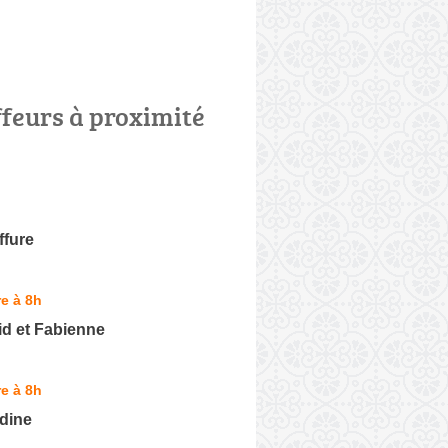
ffeurs à proximité
ffure
e à 8h
id et Fabienne
e à 8h
dine