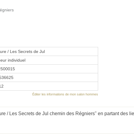
égniers
fure / Les Secrets de Jul
eur individuel
2500015
536625
12
Éditer les informations de mon salon hommes
ure / Les Secrets de Jul chemin des Régniers" en partant des li