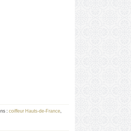
ens :
coiffeur Hauts-de-France
,