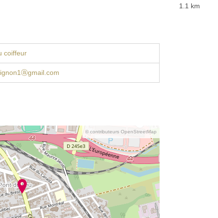
1.1 km
 coiffeur
uignon1ⓐgmail.com
© contributeurs OpenStreetMap