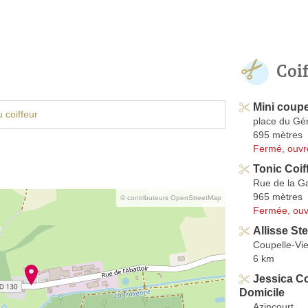
Coi
Mini coupe
 coiffeur
place du Gé
695 mètres
Fermé, ouvr
Tonic Coif
Rue de la G
965 mètres
© contributeurs OpenStreetMap
Fermée, ouv
Allisse St
Coupelle-Viei
6 km
Jessica Co
Domicile
Azincourt