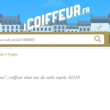
ais
>
Fruges
aux", coiffeur situé
rue du saint esprit
, 62310