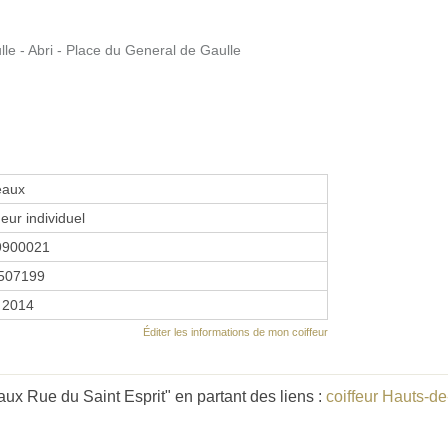
e - Abri - Place du General de Gaulle
eaux
eur individuel
9900021
507199
 2014
Éditer les informations de mon coiffeur
ux Rue du Saint Esprit" en partant des liens :
coiffeur Hauts-d