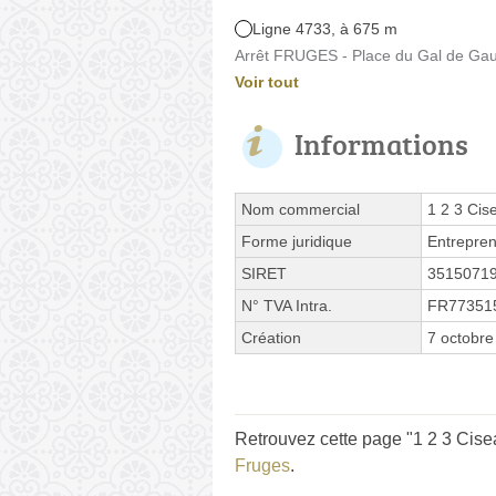
Ligne 4733, à 675 m
Arrêt FRUGES - Place du Gal de Gaull
Voir tout
Informations
Nom commercial
1 2 3 Cis
Forme juridique
Entrepren
SIRET
3515071
N° TVA Intra.
FR77351
Création
7 octobre
Retrouvez cette page "1 2 3 Cisea
Fruges
.