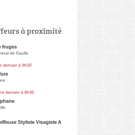
ffeurs à proximité
 fruges
néral de Gaulle
e demain à 9h30
fure
are
re demain à 8h30
ephane
lle
iffeuse Styliste Visagiste A