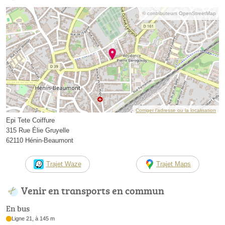
© contributeurs OpenStreetMap
Corriger l’adresse ou la localisation
Epi Tete Coiffure
315 Rue Élie Gruyelle
62110 Hénin-Beaumont
Trajet Waze
Trajet Maps
Venir en transports en commun
En bus
Ligne 21, à 145 m