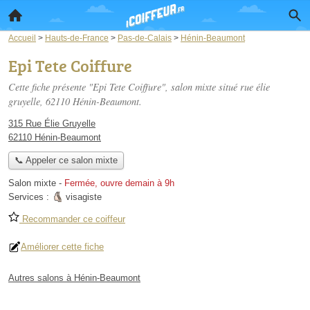
Accueil
>
Hauts-de-France
>
Pas-de-Calais
>
Hénin-Beaumont
Epi Tete Coiffure
Cette fiche présente "Epi Tete Coiffure", salon mixte situé
rue élie
gruyelle
, 62110 Hénin-Beaumont.
315 Rue Élie Gruyelle
62110 Hénin-Beaumont
📞 Appeler ce salon mixte
Salon mixte
-
Fermée, ouvre demain à 9h
Services :
visagiste
Recommander ce coiffeur
Améliorer cette fiche
Autres salons à Hénin-Beaumont