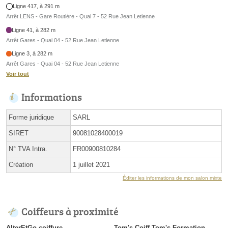
Ligne 417, à 291 m
Arrêt LENS - Gare Routière - Quai 7 - 52 Rue Jean Letienne
Ligne 41, à 282 m
Arrêt Gares - Quai 04 - 52 Rue Jean Letienne
Ligne 3, à 282 m
Arrêt Gares - Quai 04 - 52 Rue Jean Letienne
Voir tout
Informations
Forme juridique
SARL
SIRET
90081028400019
N° TVA Intra.
FR00900810284
Création
1 juillet 2021
Éditer les informations de mon salon mixte
Coiffeurs à proximité
AlterEtGo coiffure
Tom's Coiff Tom's Formation