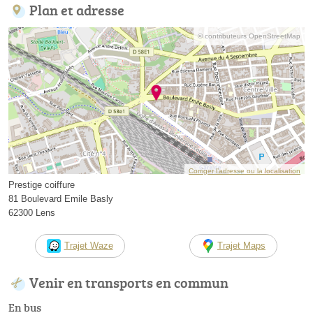
Plan et adresse
© contributeurs OpenStreetMap
Corriger l’adresse ou la localisation
Prestige coiffure
81 Boulevard Emile Basly
62300 Lens
Trajet Waze
Trajet Maps
Venir en transports en commun
En bus