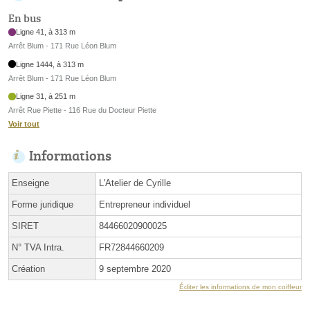
En bus
Ligne 41, à 313 m
Arrêt Blum - 171 Rue Léon Blum
Ligne 1444, à 313 m
Arrêt Blum - 171 Rue Léon Blum
Ligne 31, à 251 m
Arrêt Rue Piette - 116 Rue du Docteur Piette
Voir tout
Informations
Enseigne
L'Atelier de Cyrille
Forme juridique
Entrepreneur individuel
SIRET
84466020900025
N° TVA Intra.
FR72844660209
Création
9 septembre 2020
Éditer les informations de mon coiffeur