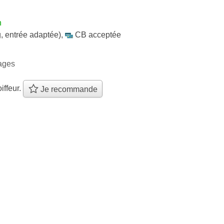
h
, entrée adaptée)
,
CB acceptée
sages
iffeur.
Je recommande