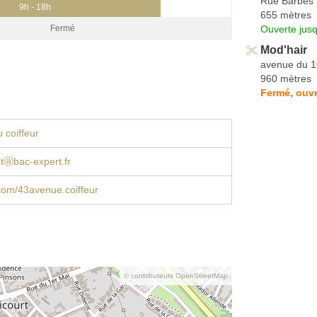
Rue Barbès
9h - 18h
655 mètres
Ouverte jus
Fermé
Mod'hair
avenue du 1
960 mètres
Fermé, ouvr
 coiffeur
letⓐbac-expert.fr
com/43avenue.coiffeur
© contributeurs OpenStreetMap