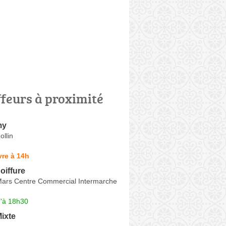
ffeurs à proximité
my
llin
re à 14h
oiffure
ars Centre Commercial Intermarche
u'à 18h30
ixte