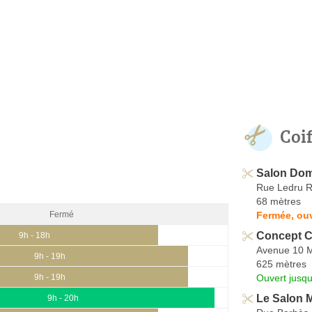
Coi
Salon Do
Rue Ledru Ro
68 mètres
Fermée, ouv
Fermé
Concept C
9h - 18h
Avenue 10 M
9h - 19h
625 mètres
Ouvert jusq
9h - 19h
Le Salon M
9h - 20h