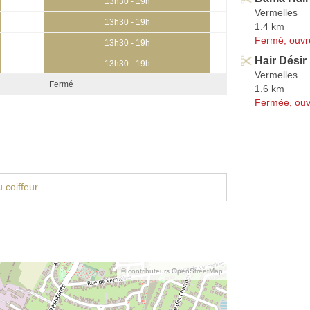
13h30 - 19h
Vermelles
13h30 - 19h
1.4 km
Fermé, ouvr
13h30 - 19h
Hair Désir
13h30 - 19h
Vermelles
Fermé
1.6 km
Fermée, ouv
 coiffeur
© contributeurs OpenStreetMap