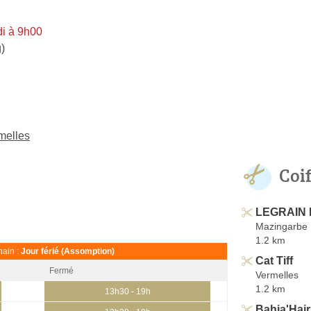
i à 9h00
)
melles
Coi
LEGRAIN N
Mazingarbe
1.2 km
ain :
Jour férié (Assomption)
Cat Tiff
Fermé
Vermelles
1.2 km
13h30 - 19h
Bahia'Hair