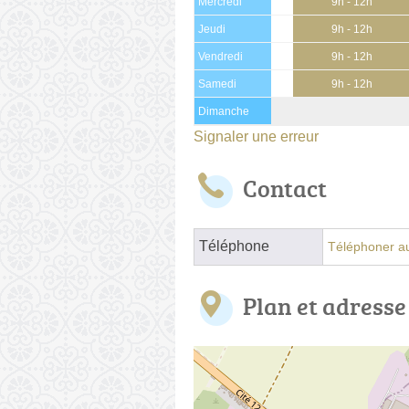
Mercredi
9h - 12h
Jeudi
9h - 12h
Vendredi
9h - 12h
Samedi
9h - 12h
Dimanche
Signaler une erreur
Contact
Téléphone
Téléphoner au
Plan et adresse