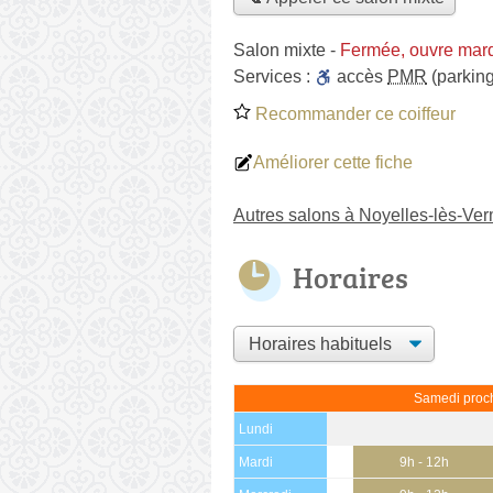
Salon mixte
-
Fermée, ouvre mard
Services :
accès
PMR
(parking
Recommander ce coiffeur
Améliorer cette fiche
Autres salons à Noyelles-lès-Ver
Horaires
Samedi proch
Lundi
Mardi
9h - 12h