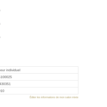
s
s
s
eur individuel
5100025
430351
2010
Éditer les informations de mon salon mixte