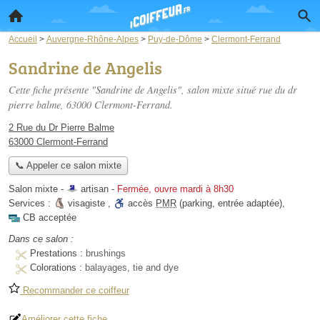
Accueil
>
Auvergne-Rhône-Alpes
>
Puy-de-Dôme
>
Clermont-Ferrand
Sandrine de Angelis
Cette fiche présente "Sandrine de Angelis", salon mixte situé
rue du dr
pierre balme
, 63000 Clermont-Ferrand.
2 Rue du Dr Pierre Balme
63000 Clermont-Ferrand
📞 Appeler ce salon mixte
Salon mixte -
artisan
-
Fermée, ouvre mardi à 8h30
Services :
visagiste
,
accès
PMR
(parking, entrée adaptée)
,
CB acceptée
Dans ce salon :
Prestations :
brushings
Colorations :
balayages, tie and dye
Recommander ce coiffeur
Améliorer cette fiche