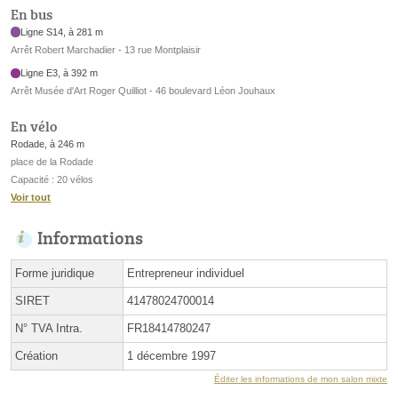
En bus
Ligne S14, à 281 m
Arrêt Robert Marchadier - 13 rue Montplaisir
Ligne E3, à 392 m
Arrêt Musée d'Art Roger Quilliot - 46 boulevard Léon Jouhaux
En vélo
Rodade, à 246 m
place de la Rodade
Capacité : 20 vélos
Voir tout
Informations
Forme juridique
Entrepreneur individuel
SIRET
41478024700014
N° TVA Intra.
FR18414780247
Création
1 décembre 1997
Éditer les informations de mon salon mixte