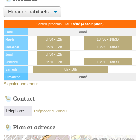
Samedi prochain :
Jour férié (Assomption)
Lundi
Fermé
Mardi
8h30 - 12h
13h30 - 18h30
Mercredi
8h30 - 12h
13h30 - 18h30
Jeudi
8h30 - 12h
Vendredi
8h30 - 12h
13h30 - 18h30
Samedi
8h - 16h
Dimanche
Fermé
Signaler une erreur
Contact
Téléphone
Téléphoner au coiffeur
Plan et adresse
© contributeurs OpenStreetMap