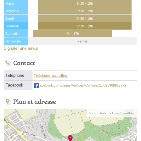
Mardi
9h30 - 19h
Mercredi
9h30 - 19h
Jeudi
9h30 - 19h
Vendredi
9h30 - 19h
Samedi
9h - 17h
Dimanche
Fermé
Signaler une erreur
Contact
Téléphone
Téléphoner au coiffeur
Facebook
facebook.com/pages/Artifices-Coiffure/116325968917772
Plan et adresse
© contributeurs OpenStreetMap