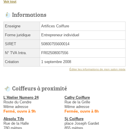
Voir tout
Informations
Enseigne
Artifices Coiffure
Forme juridique
Entrepreneur individuel
SIRET
50800755600014
N° TVA Intra.
FR02508007556
Création
1 septembre 2008
Éditer les informations de mon salon mixte
Coiffeurs à proximité
L'Atelier Numero 24
Cathy Coiffure
Route du Cendre
Rue de la Grille
Même adresse
Même adresse
Fermé, ouvre à 9h
Fermée, ouvre à 8h
Absolu Tifs
Sj Coiffure
Rue de la Halle
place Joseph Gardet
780 mètres
855 mètres