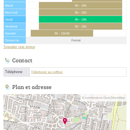
Mardi
9h - 19h
Mercredi
9h - 19h
Jeudi
9h - 19h
Vendredi
9h - 19h
Samedi
8h - 15h30
Dimanche
Fermé
Signaler une erreur
Contact
Téléphone
Téléphoner au coiffeur
Plan et adresse
© contributeurs OpenStreetMap