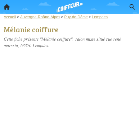
Accueil
>
Auvergne-Rhône-Alpes
>
Puy-de-Dôme
>
Lempdes
Mélanie coiffure
Cette fiche présente "Mélanie coiffure", salon mixte situé
rue rené
marssin
, 63370 Lempdes.