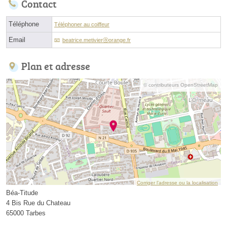
Contact
Téléphone
Téléphoner au coiffeur
Email
beatrice.metivierⓐorange.fr
Plan et adresse
© contributeurs OpenStreetMap
Corriger l’adresse ou la localisation
Béa-Titude
4 Bis Rue du Chateau
65000 Tarbes