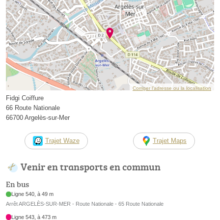
Corriger l’adresse ou la localisation
Fidgi Coiffure
66 Route Nationale
66700 Argelès-sur-Mer
Trajet Waze
Trajet Maps
Venir en transports en commun
En bus
Ligne 540, à 49 m
Arrêt ARGELÈS-SUR-MER - Route Nationale - 65 Route Nationale
Ligne 543, à 473 m