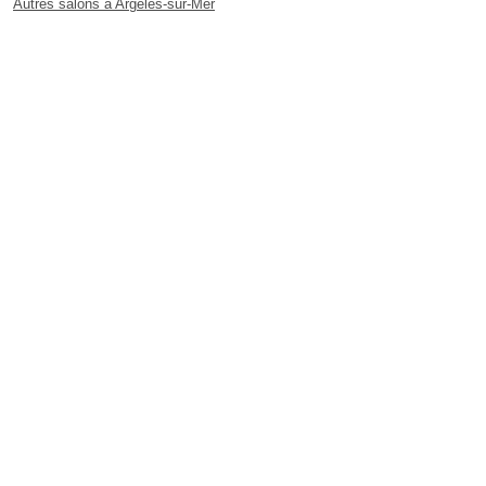
Autres salons à Argelès-sur-Mer