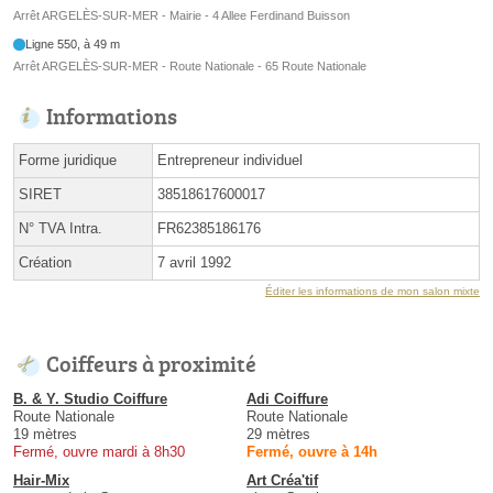
Arrêt ARGELÈS-SUR-MER - Mairie - 4 Allee Ferdinand Buisson
Ligne 550, à 49 m
Arrêt ARGELÈS-SUR-MER - Route Nationale - 65 Route Nationale
Informations
Forme juridique
Entrepreneur individuel
SIRET
38518617600017
N° TVA Intra.
FR62385186176
Création
7 avril 1992
Éditer les informations de mon salon mixte
Coiffeurs à proximité
B. & Y. Studio Coiffure
Adi Coiffure
Route Nationale
Route Nationale
19 mètres
29 mètres
Fermé, ouvre mardi à 8h30
Fermé, ouvre à 14h
Hair-Mix
Art Créa'tif