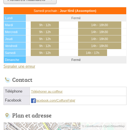
Samedi prochain :
Jour férié (Assomption)
Lundi
Fermé
Mardi
9h - 12h
14h - 18h30
Mercredi
9h - 12h
14h - 18h30
Jeudi
9h - 12h
14h - 18h30
Vendredi
9h - 12h
14h - 18h30
Samedi
9h - 12h
14h - 17h
Dimanche
Fermé
Signaler une erreur
Contact
Téléphone
Téléphoner au coiffeur
Facebook
facebook.com/CoiffureFidgi/
Plan et adresse
© contributeurs OpenStreetMap