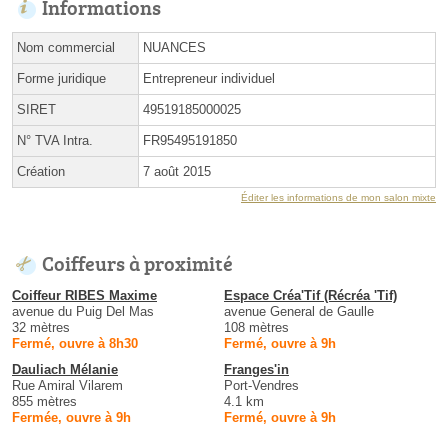
Informations
Nom commercial
NUANCES
Forme juridique
Entrepreneur individuel
SIRET
49519185000025
N° TVA Intra.
FR95495191850
Création
7 août 2015
Éditer les informations de mon salon mixte
Coiffeurs à proximité
Coiffeur RIBES Maxime
Espace Créa'Tif (Récréa 'Tif)
avenue du Puig Del Mas
avenue General de Gaulle
32 mètres
108 mètres
Fermé, ouvre à 8h30
Fermé, ouvre à 9h
Dauliach Mélanie
Franges'in
Rue Amiral Vilarem
Port-Vendres
855 mètres
4.1 km
Fermée, ouvre à 9h
Fermé, ouvre à 9h