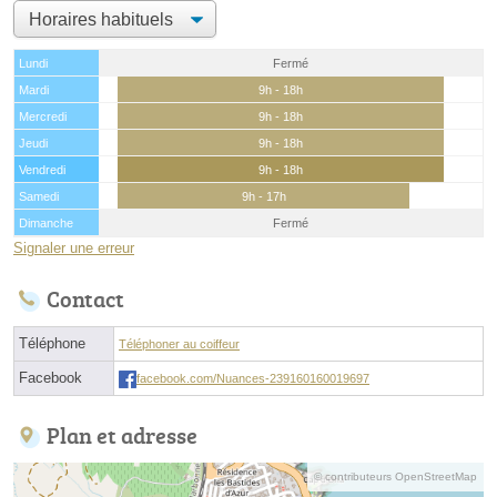
Lundi
Fermé
Mardi
9h - 18h
Mercredi
9h - 18h
Jeudi
9h - 18h
Vendredi
9h - 18h
Samedi
9h - 17h
Dimanche
Fermé
Signaler une erreur
Contact
Téléphone
Téléphoner au coiffeur
Facebook
facebook.com/Nuances-239160160019697
Plan et adresse
© contributeurs OpenStreetMap