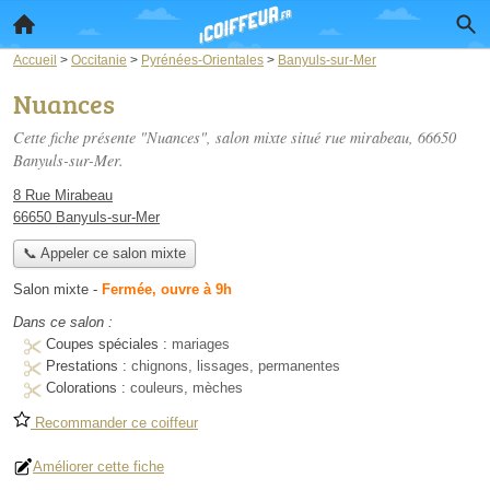
Accueil
>
Occitanie
>
Pyrénées-Orientales
>
Banyuls-sur-Mer
Nuances
Cette fiche présente "Nuances", salon mixte situé
rue mirabeau
, 66650
Banyuls-sur-Mer.
8 Rue Mirabeau
66650 Banyuls-sur-Mer
📞 Appeler ce salon mixte
Salon mixte
-
Fermée, ouvre à 9h
Dans ce salon :
Coupes spéciales :
mariages
Prestations :
chignons, lissages, permanentes
Colorations :
couleurs, mèches
Recommander ce coiffeur
Améliorer cette fiche