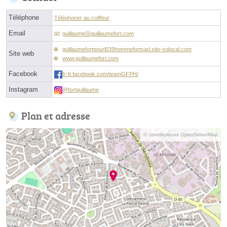
Téléphone
Téléphoner au coiffeur
Email
guillaumeⓐguillaumefort.com
guillaumefortpourl039hommefortsarl.site-solocal.com
Site web
www.guillaumefort.com
Facebook
fr-fr.facebook.com/teamGFPH/
Instagram
@fortguillaume
Plan et adresse
© contributeurs OpenStreetMap