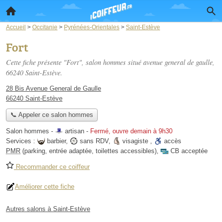
Accueil
>
Occitanie
>
Pyrénées-Orientales
>
Saint-Estève
Fort
Cette fiche présente "Fort", salon hommes situé
avenue general de gaulle
,
66240 Saint-Estève.
28 Bis Avenue General de Gaulle
66240 Saint-Estève
📞 Appeler ce salon hommes
Salon hommes -
artisan
-
Fermé, ouvre demain à 9h30
Services :
barbier
,
sans RDV
,
visagiste
,
accès
PMR
(parking, entrée adaptée, toilettes accessibles)
,
CB acceptée
Recommander ce coiffeur
Améliorer cette fiche
Autres salons à Saint-Estève