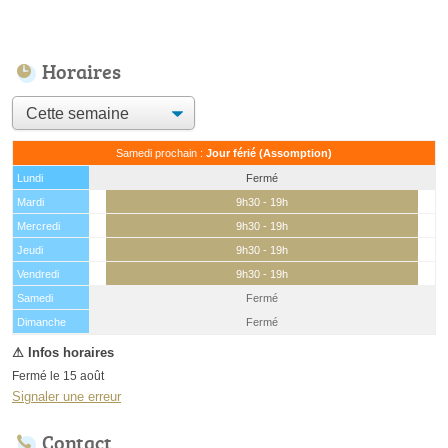
Horaires
Samedi prochain :
Jour férié (Assomption)
Lundi
Fermé
Mardi
9h30 - 19h
Mercredi
9h30 - 19h
Jeudi
9h30 - 19h
Vendredi
9h30 - 19h
Samedi
Fermé
(15 août)
Dimanche
Fermé
Fermé le 15 août
Signaler une erreur
Contact