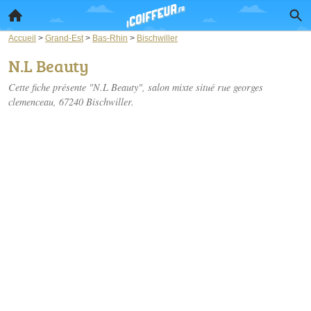
Accueil
>
Grand-Est
>
Bas-Rhin
>
Bischwiller
N.L Beauty
Cette fiche présente "N.L Beauty", salon mixte situé
rue georges
clemenceau
, 67240 Bischwiller.