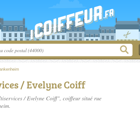
rankenheim
ices / Evelyne Coiff
tiservices / Evelyne Coiff", coiffeur situé
rue
heim.