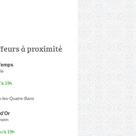
ffeurs à proximité
 Temps
le
'à 19h
-les-Quatre-Bans
d'Or
heim
qu'à 19h