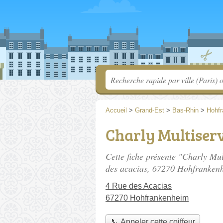
Accueil
>
Grand-Est
>
Bas-Rhin
>
Hohf
Charly Multiserv
Cette fiche présente "Charly Mul
des acacias
, 67270 Hohfranken
4 Rue des Acacias
67270 Hohfrankenheim
📞 Appeler cette coiffeur