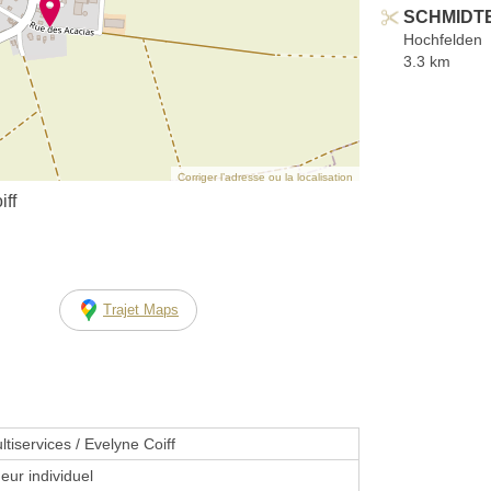
SCHMIDTE
Hochfelden
3.3 km
Corriger l’adresse ou la localisation
iff
Trajet Maps
tiservices / Evelyne Coiff
eur individuel