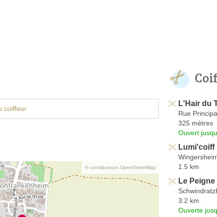
Coi
L'Hair du
 coiffeur
Rue Principa
325 mètres
Ouvert jusqu
Lumi'coiff
Wingersheim
1.5 km
© contributeurs OpenStreetMap
Le Peigne 
Schwindratz
3.2 km
Ouverte jus