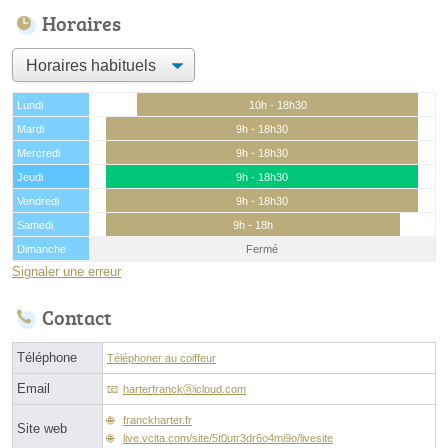
Horaires
Lundi
10h - 18h30
Mardi
9h - 18h30
Mercredi
9h - 18h30
Jeudi
9h - 18h30
Vendredi
9h - 18h30
Samedi
9h - 18h
Dimanche
Fermé
Signaler une erreur
Contact
Téléphone
Téléphoner au coiffeur
Email
harterfranckⓐicloud.com
franckharter.fr
Site web
live.vcita.com/site/5t0utr3dr6o4mi9o/livesite