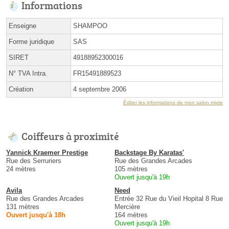
Informations
Enseigne
SHAMPOO
Forme juridique
SAS
SIRET
49188952300016
N° TVA Intra.
FR15491889523
Création
4 septembre 2006
Éditer les informations de mon salon mixte
Coiffeurs à proximité
Yannick Kraemer Prestige
Backstage By Karatas'
Rue des Serruriers
Rue des Grandes Arcades
24 mètres
105 mètres
Ouvert jusqu'à 19h
Avila
Need
Rue des Grandes Arcades
Entrée 32 Rue du Vieil Hopital 8 Rue
131 mètres
Mercière
Ouvert jusqu'à 18h
164 mètres
Ouvert jusqu'à 19h