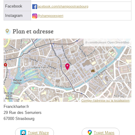
Facebook
facebook.com/shampoostrasbourg
Instagram
@shampooexpert
Plan et adresse
© contributeurs OpenStreetMap
Corriger l’adresse ou la localisation
Franckharter.fr
29 Rue des Serruriers
67000 Strasbourg
Trajet Waze
Trajet Maps