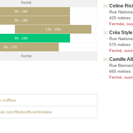
Fermé
Celine Ric
Rue Nationa
9h - 18h
425 mètres
9h - 18h
Fermée, ouv
13h - 20h
Créa Style
Rue Nationa
9h - 18h
575 mètres
8h - 17h
Fermé, ouvr
Fermé
Camille A
Rue Bannac
665 mètres
Fermé, ouvr
 coiffeur
book.com/9bdcoiffure/timeline