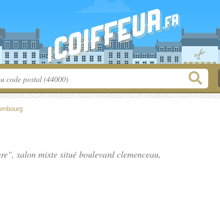
embourg
ure", salon mixte situé
boulevard clemenceau
,