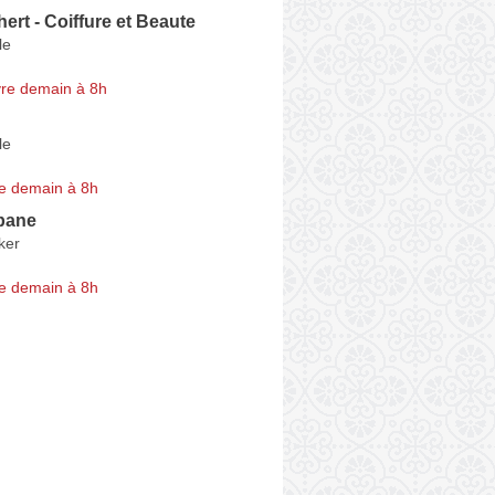
hert - Coiffure et Beaute
le
re demain à 8h
le
e demain à 8h
lbane
ker
e demain à 8h