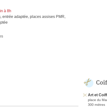
in à 8h
, entrée adaptée, places assises PMR,
ptée
es
Coi
Art et Coif
place du Ma
300 mètres