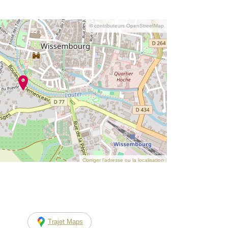
© contributeurs OpenStreetMap
Corriger l’adresse ou la localisation
Trajet Maps