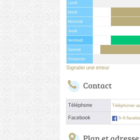
Lundi
Mardi
Mercredi
Jeudi
Vendredi
Samedi
Dimanche
Signaler une erreur
Contact
Téléphone
Téléphoner au
Facebook
fr-fr.face
Plan et adresse