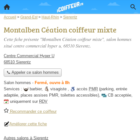
Accueil
>
Grand-Est
>
Haut-Rhin
>
Sierentz
Montalben Céation coiffeur mixte
Cette fiche présente "Montalben Céation coiffeur mixte", salon hommes
situé
centre commercial hyper u
, 68510 Sierentz.
Centre Commercial Hyper U
68510 Sierentz
📞 Appeler ce salon hommes
Salon hommes
-
Fermé, ouvre à 8h
Services :
barbier
,
visagiste
,
accès
PMR
(parking, entrée
adaptée, places assises PMR, toilettes accessibles)
,
CB acceptée
,
uniquement sur
RDV
Recommander ce coiffeur
Améliorer cette fiche
Autres salons à Sierentz