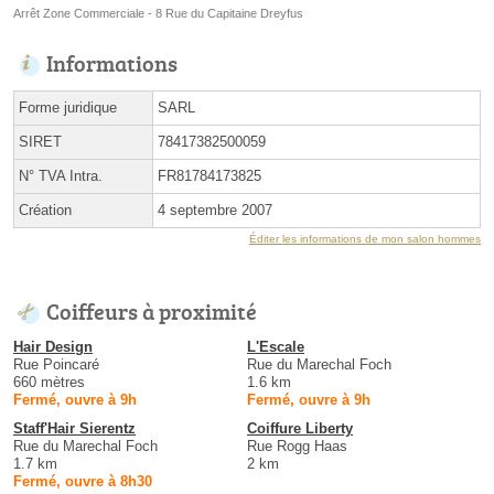
Arrêt Zone Commerciale - 8 Rue du Capitaine Dreyfus
Informations
Forme juridique
SARL
SIRET
78417382500059
N° TVA Intra.
FR81784173825
Création
4 septembre 2007
Éditer les informations de mon salon hommes
Coiffeurs à proximité
Hair Design
L'Escale
Rue Poincaré
Rue du Marechal Foch
660 mètres
1.6 km
Fermé, ouvre à 9h
Fermé, ouvre à 9h
Staff'Hair Sierentz
Coiffure Liberty
Rue du Marechal Foch
Rue Rogg Haas
1.7 km
2 km
Fermé, ouvre à 8h30