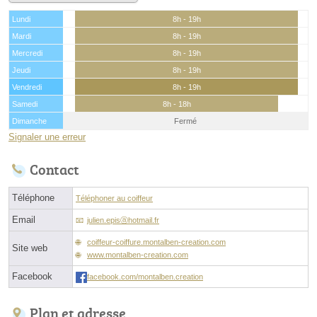
Lundi
8h - 19h
Mardi
8h - 19h
Mercredi
8h - 19h
Jeudi
8h - 19h
Vendredi
8h - 19h
Samedi
8h - 18h
Dimanche
Fermé
Signaler une erreur
Contact
Téléphone
Téléphoner au coiffeur
Email
julien.episⓐhotmail.fr
coiffeur-coiffure.montalben-creation.com
Site web
www.montalben-creation.com
Facebook
facebook.com/montalben.creation
Plan et adresse