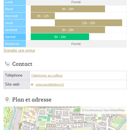
Lundi
Fermé
Mardi
9h - 18h
Mercredi
9h - 12h
Jeudi
12h - 20h
Vendredi
9h - 18h
Samedi
9h - 16h
Dimanche
Fermé
Signaler une erreur
Contact
Téléphone
Téléphoner au coiffeur
Site web
www.aurefletdesoi.fr
Plan et adresse
© contributeurs OpenStreetMap