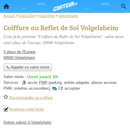
Accueil
>
Grand-Est
>
Haut-Rhin
>
Volgelsheim
Coiffure au Reflet de Soi Volgelsheim
Cette fiche présente "Coiffure au Reflet de Soi Volgelsheim", salon mixte
situé
place de l'europe
, 68600 Volgelsheim.
5 place de l'Europe
68600 Volgelsheim
📞 Appeler ce salon mixte
Salon mixte
-
Ouvert jusqu'à 16h
Services :
accès
PMR
(parking, entrée adaptée, places assises
PMR, toilettes accessibles)
,
CB acceptée
Recommander ce coiffeur
Améliorer cette fiche
Autres salons à Volgelsheim