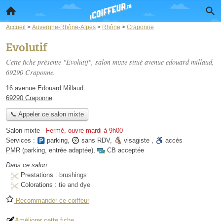
Accueil
>
Auvergne-Rhône-Alpes
>
Rhône
>
Craponne
Evolutif
Cette fiche présente "Evolutif", salon mixte situé
avenue edouard millaud
,
69290 Craponne.
16 avenue Edouard Millaud
69290 Craponne
📞 Appeler ce salon mixte
Salon mixte
-
Fermé, ouvre mardi à 9h00
Services :
parking
,
sans RDV
,
visagiste
,
accès
PMR
(parking, entrée adaptée)
,
CB acceptée
Dans ce salon :
Prestations :
brushings
Colorations :
tie and dye
Recommander ce coiffeur
Améliorer cette fiche