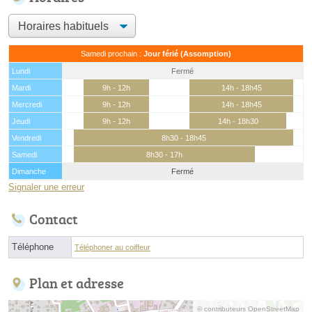
Samedi prochain :
Jour férié (Assomption)
Lundi
Fermé
Mardi
9h - 12h
14h - 18h45
Mercredi
9h - 12h
14h - 18h45
Jeudi
9h - 12h
14h - 18h30
Vendredi
8h30 - 18h45
Samedi
8h30 - 17h
Dimanche
Fermé
Signaler une erreur
Contact
Téléphone
Téléphoner au coiffeur
Plan et adresse
© contributeurs OpenStreetMap