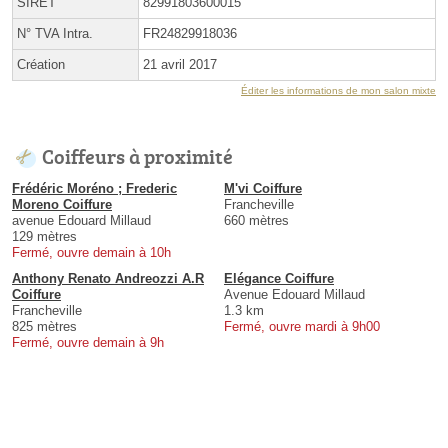
SIRET
82991803600015
N° TVA Intra.
FR24829918036
Création
21 avril 2017
Éditer les informations de mon salon mixte
Coiffeurs à proximité
Frédéric Moréno ; Frederic
M'vi Coiffure
Moreno Coiffure
Francheville
avenue Edouard Millaud
660 mètres
129 mètres
Fermé, ouvre demain à 10h
Anthony Renato Andreozzi A.R
Elégance Coiffure
Coiffure
Avenue Edouard Millaud
Francheville
1.3 km
825 mètres
Fermé, ouvre mardi à 9h00
Fermé, ouvre demain à 9h