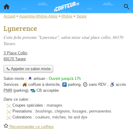
Accueil
>
Auvergne-Rhône-Alpes
>
Rhône
>
Tarare
Lynerence
Cette fiche présente "Lynerence", salon mixte situé
place collio
, 69170
Tarare.
3 Place Collio
69170 Tarare
📞 Appeler ce salon mixte
Salon mixte -
artisan
-
Ouvert jusqu'à 17h
Services :
coiffure à domicile
,
parking
,
sans RDV
,
accès
PMR
(parking)
,
CB acceptée
Dans ce salon :
Coupes spéciales :
mariages
Prestations :
brushings, chignons, lissages, permanentes
Colorations :
couleurs, mèches, tie and dye
Recommander ce coiffeur