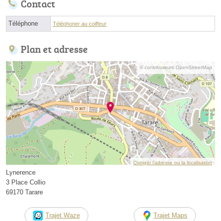
Contact
Téléphone
Téléphoner au coiffeur
Plan et adresse
© contributeurs OpenStreetMap
Corriger l’adresse ou la localisation
Lynerence
3 Place Collio
69170 Tarare
Trajet Waze
Trajet Maps