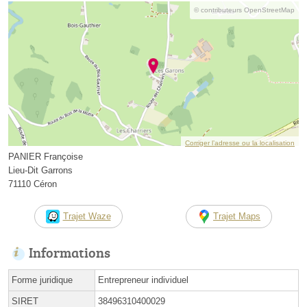
© contributeurs OpenStreetMap
Corriger l’adresse ou la localisation
PANIER Françoise
Lieu-Dit Garrons
71110 Céron
Trajet Waze
Trajet Maps
Informations
Forme juridique
Entrepreneur individuel
SIRET
38496310400029