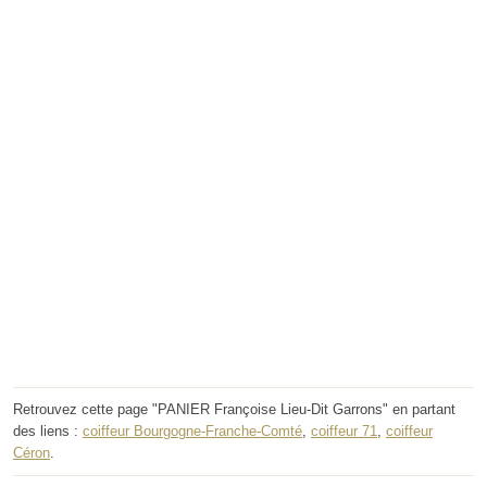
Retrouvez cette page "PANIER Françoise Lieu-Dit Garrons" en partant
des liens :
coiffeur Bourgogne-Franche-Comté
,
coiffeur 71
,
coiffeur
Céron
.