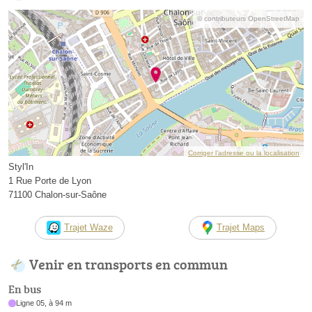
© contributeurs OpenStreetMap
Corriger l’adresse ou la localisation
Styl'In
1 Rue Porte de Lyon
71100 Chalon-sur-Saône
Trajet Waze
Trajet Maps
Venir en transports en commun
En bus
Ligne 05, à 94 m