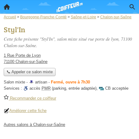
Accueil
>
Bourgogne-Franche-Comté
>
Saône-et-Loire
>
Chalon-sur-Saône
Styl'In
Cette fiche présente "Styl'In", salon mixte situé
rue porte de lyon
, 71100
Chalon-sur-Saône.
1 Rue Porte de Lyon
71100 Chalon-sur-Saône
📞 Appeler ce salon mixte
Salon mixte -
artisan
-
Fermé, ouvre à 7h30
Services :
accès
PMR
(parking, entrée adaptée)
,
CB acceptée
Recommander ce coiffeur
Améliorer cette fiche
Autres salons à Chalon-sur-Saône