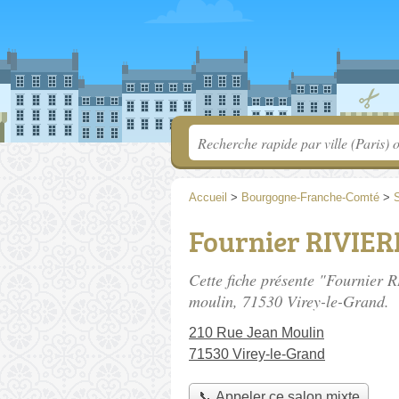
Accueil
>
Bourgogne-Franche-Comté
>
S
Fournier RIVIER
Cette fiche présente "Fournier 
moulin
, 71530 Virey-le-Grand.
210 Rue Jean Moulin
71530 Virey-le-Grand
📞 Appeler ce salon mixte