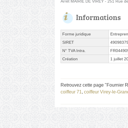
Arrêt MAIRIE DE VIREY - 251 Rue d
Informations
Forme juridique
Entrepren
SIRET
4909837
N° TVA Intra.
FR04490
Création
1 juillet 
Retrouvez cette page "Fournier 
coiffeur 71
,
coiffeur Virey-le-Gran