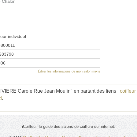
e Chalon
eur individuel
9800011
983798
2006
Éditer les informations de mon salon mixte
RIVIERE Carole Rue Jean Moulin" en partant des liens :
coiffeu
d
.
iCoiffeur, le guide des salons de coiffure sur internet.