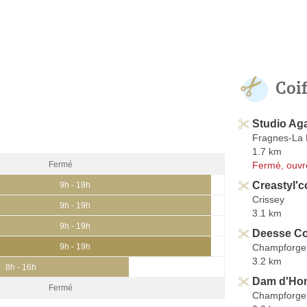
Coi
Studio Ag
Fragnes-La 
1.7 km
Fermé, ouvr
Fermé
Creastyl'c
9h - 19h
Crissey
9h - 19h
3.1 km
9h - 19h
Deesse Co
Champforgeu
9h - 19h
3.2 km
8h - 16h
Dam d'Ho
Fermé
Champforgeu