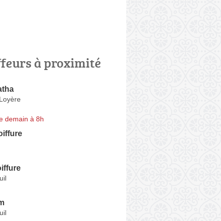
ffeurs à proximité
atha
Loyère
e demain à 8h
oiffure
iffure
il
m
il