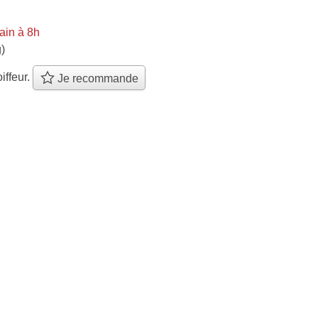
ain à 8h
)
iffeur.
Je recommande