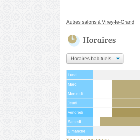
Autres salons à Virey-le-Grand
Horaires
Lundi
Mardi
Mercredi
Jeudi
Vendredi
Samedi
Dimanche
Signaler une erreur