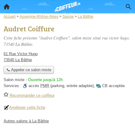
Accueil
>
Auvergne-Rhône-Alpes
>
Savoie
>
La Bâthie
Audret Coiffure
Cette fiche présente "Audret Coiffure", salon mixte situé
rue victor hugo
,
73540 La Bâthie.
61 Rue Victor Hugo
73540 La Bâthie
📞 Appeler ce salon mixte
Salon mixte
-
Ouverte jusqu'à 12h
Services :
accès
PMR
(parking, entrée adaptée)
,
CB acceptée
Recommander ce coiffeur
Améliorer cette fiche
Autres salons à La Bâthie