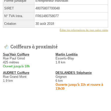
Forme juridique
Entrepreneur individuel
SIRET
48075807700048
N° TVA Intra.
FR61480758077
Création
30 août 2018
Éditer les informations de mon salon mixte
Coiffeurs à proximité
Sup'Hair Coiffure
Martin Loetitia
Rue Paul Girod
Esserts-Blay
425 mètres
1.8 km
Ouvert jusqu'à 18h
AUDRET Coiffure
DESLANDES Stéphanie
Rue Grand Mont
Grignon
1.9 km
6 km
Ouverte jusqu'à 11h et rouvre à
13h30