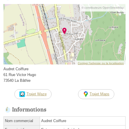
© contributeurs OpenStreetMap
Corriger l’adresse ou la localisation
Audret Coiffure
61 Rue Victor Hugo
73540 La Bâthie
Trajet Waze
Trajet Maps
Informations
Nom commercial
Audret Coiffure