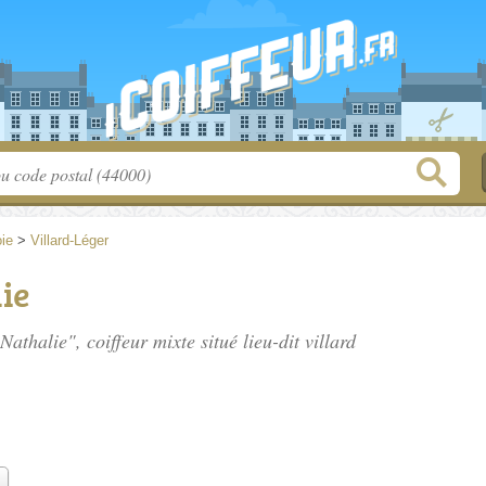
ie
>
Villard-Léger
ie
athalie", coiffeur mixte situé
lieu-dit villard