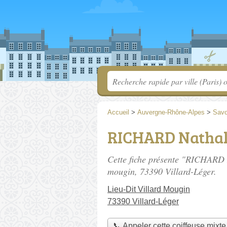
Accueil
>
Auvergne-Rhône-Alpes
>
Savo
RICHARD Nathal
Cette fiche présente "RICHARD N
mougin
, 73390 Villard-Léger.
Lieu-Dit Villard Mougin
73390 Villard-Léger
📞 Appeler cette coiffeuse mixte