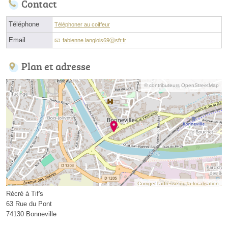
Contact
Téléphone
Téléphoner au coiffeur
Email
fabienne.langlois69ⓐsfr.fr
Plan et adresse
© contributeurs OpenStreetMap
Corriger l’adresse ou la localisation
Récré à Tif's
63 Rue du Pont
74130 Bonneville