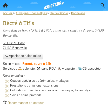
Accueil
>
Auvergne-Rhône-Alpes
>
Haute-Savoie
>
Bonneville
Récré à Tif's
Cette fiche présente "Récré à Tif's", salon mixte situé
rue du pont
, 74130
Bonneville.
63 Rue du Pont
74130 Bonneville
📞 Appeler ce salon mixte
Salon mixte
-
Fermé, ouvre à 14h
Services :
coloriste
,
sans RDV
,
visagiste
,
CB acceptée
Dans ce salon :
Coupes spéciales :
cérémonies, mariages
Prestations :
chignons, extensions
Colorations :
décoloration, sans ammoniaque, tie and dye
Soins :
soins profonds
Recommander ce coiffeur