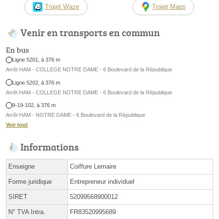
Trajet Waze
Trajet Maps
Venir en transports en commun
En bus
Ligne 5201, à 376 m
Arrêt HAM - COLLEGE NOTRE DAME - 6 Boulevard de la Rèpublique
Ligne 5202, à 376 m
Arrêt HAM - COLLEGE NOTRE DAME - 6 Boulevard de la Rèpublique
9-19-102, à 376 m
Arrêt HAM - NOTRE DAME - 6 Boulevard de la Rèpublique
Voir tout
Informations
Enseigne
Coiffure Lemaire
Forme juridique
Entrepreneur individuel
SIRET
52099568900012
N° TVA Intra.
FR83520995689