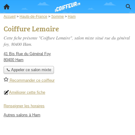
Accueil
>
Hauts-de-France
>
Somme
>
Ham
Coiffure Lemaire
Cette fiche présente "Coiffure Lemaire", salon mixte situé
rue du général
foy
, 80400 Ham.
41 Bis Rue du Général Foy
80400 Ham
📞 Appeler ce salon mixte
Recommander ce coiffeur
Améliorer cette fiche
Renseigner les horaires
Autres salons à Ham