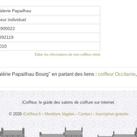
Valerie Papailhau
eur individuel
1900022
892119
2010
Éditer les informations de mon coiffeur mixte
lérie Papailhau Bourg" en partant des liens :
coiffeur Occitanie
iCoiffeur, le guide des salons de coiffure sur internet.
© 2026
iCoiffeur.fr
-
Mentions légales
-
Contact
-
Inscription gratuite