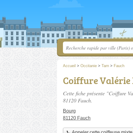
Accueil
>
Occitanie
>
Tarn
>
Fauch
Coiffure Valérie
Cette fiche présente "Coiffure V
81120 Fauch.
Bourg
81120 Fauch
📞 Appeler cette coiffeuse mixte