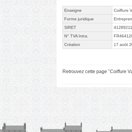
Enseigne
Coiffure 
Forme juridique
Entrepren
SIRET
4128921
N° TVA Intra.
FR46412
Création
17 août 
Retrouvez cette page "Coiffure Va