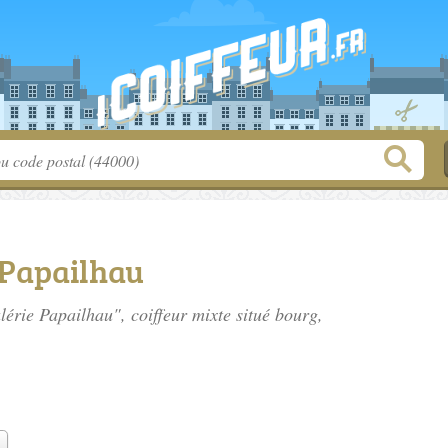
 Papailhau
alérie Papailhau", coiffeur mixte situé
bourg
,