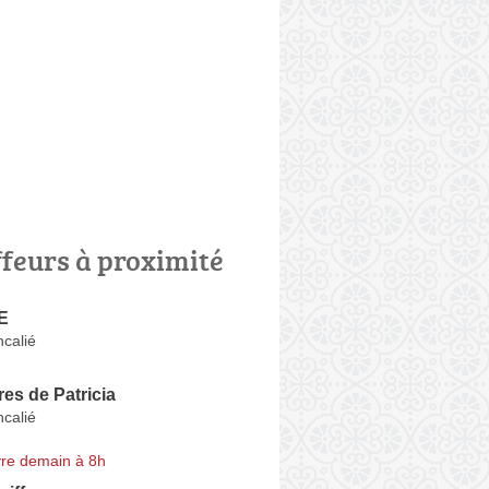
ffeurs à proximité
E
calié
res de Patricia
calié
re demain à 8h