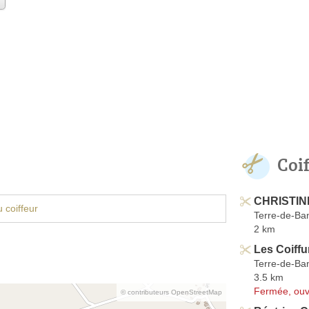
Coi
CHRISTIN
 coiffeur
Terre-de-Ban
2 km
Les Coiffu
Terre-de-Ban
3.5 km
Fermée, ouv
© contributeurs OpenStreetMap