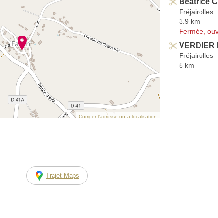
Béatrice C
Fréjairolles
3.9 km
Fermée, ouv
VERDIER 
Fréjairolles
5 km
Corriger l’adresse ou la localisation
Trajet Maps