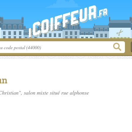
an
hristian", salon mixte situé
rue alphonse