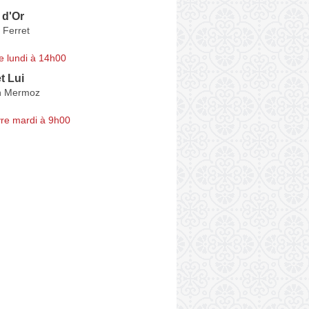
 d'Or
 Ferret
e lundi à 14h00
t Lui
n Mermoz
re mardi à 9h00