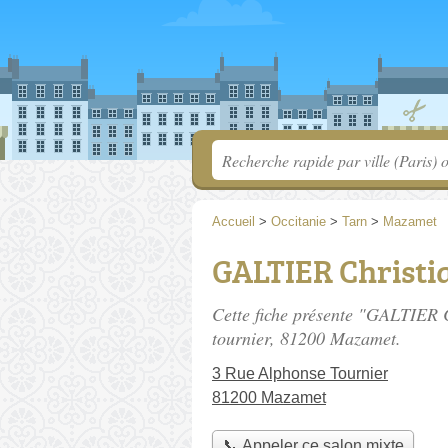
Accueil
>
Occitanie
>
Tarn
>
Mazamet
GALTIER Christi
Cette fiche présente "GALTIER C
tournier
, 81200 Mazamet.
3 Rue Alphonse Tournier
81200 Mazamet
📞 Appeler ce salon mixte