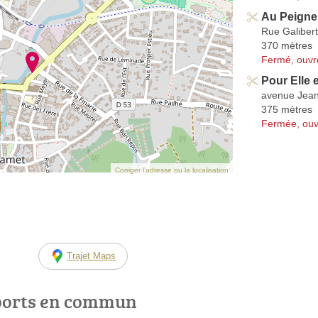
Au Peigne
Rue Galibert
370 mètres
Fermé, ouvr
Pour Elle e
avenue Jea
375 mètres
Fermée, ouv
Corriger l’adresse ou la localisation
Trajet Maps
ports en commun