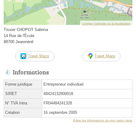
Corriger l’adresse ou la localisation
Tissier CHOPOT Sabrina
14 Rue de l'École
88700 Jeanménil
Trajet Waze
Trajet Maps
Informations
Forme juridique
Entrepreneur individuel
SIRET
48424132800018
N° TVA Intra.
FR04484241328
Création
16 septembre 2005
Éditer les informations de mon salon mixte