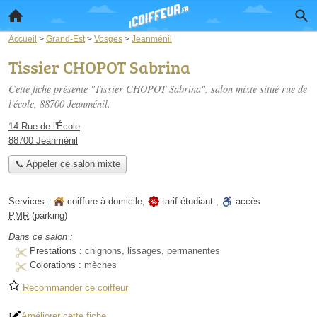
Accueil
>
Grand-Est
>
Vosges
>
Jeanménil
Tissier CHOPOT Sabrina
Cette fiche présente "Tissier CHOPOT Sabrina", salon mixte situé
rue de
l'école
, 88700 Jeanménil.
14 Rue de l'École
88700 Jeanménil
📞 Appeler ce salon mixte
Services :
coiffure à domicile
,
tarif étudiant
,
accès
PMR
(parking)
Dans ce salon :
Prestations :
chignons, lissages, permanentes
Colorations :
mèches
Recommander ce coiffeur
Améliorer cette fiche