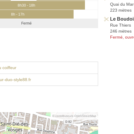
Quai du Mar
8h30 - 18h
223 mètres
8h - 17h
Le Boudoi
Fermé
Rue Thiers
246 mètres
Fermé, ouvr
 coiffeur
ur-duo-style88.fr
© contributeurs OpenStreetMap