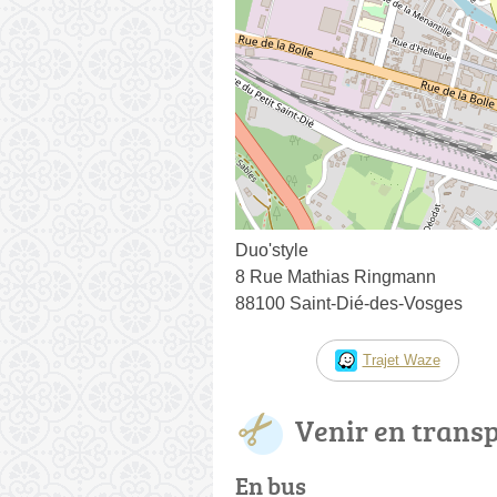
Duo'style
8 Rue Mathias Ringmann
88100 Saint-Dié-des-Vosges
Trajet Waze
Venir en trans
En bus