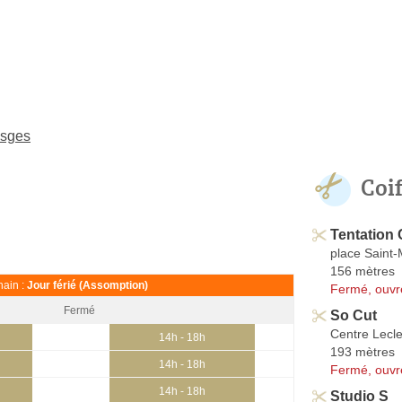
osges
Coi
Tentation 
place Saint-
156 mètres
ain :
Jour férié (Assomption)
Fermé, ouvr
Fermé
So Cut
Centre Lecle
14h - 18h
193 mètres
14h - 18h
Fermé, ouvr
14h - 18h
Studio S