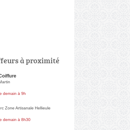
ffeurs à proximité
Coiffure
Martin
e demain à 9h
rc Zone Artisanale Hellieule
e demain à 8h30