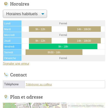
Horaires
Lundi
Fermé
Mardi
9h - 12h
14h - 18h30
Mercredi
Fermé
Jeudi
9h - 12h
14h - 18h30
Vendredi
9h - 18h
Samedi
8h30 - 16h
Dimanche
Fermé
Signaler une erreur
Contact
Téléphone
Téléphoner au coiffeur
Plan et adresse
© contributeurs OpenStreetMap