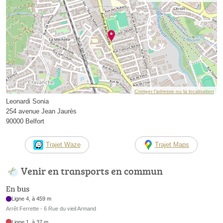
Corriger l’adresse ou la localisation
Leonardi Sonia
254 avenue Jean Jaurès
90000 Belfort
Trajet Waze
Trajet Maps
Venir en transports en commun
En bus
Ligne 4, à 459 m
Arrêt Ferrette - 6 Rue du vieil Armand
Ligne 1, à 37 m