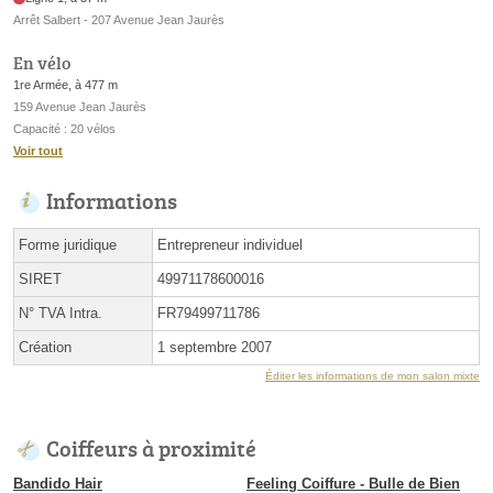
Arrêt Salbert - 207 Avenue Jean Jaurès
En vélo
1re Armée, à 477 m
159 Avenue Jean Jaurès
Capacité : 20 vélos
Voir tout
Informations
Forme juridique
Entrepreneur individuel
SIRET
49971178600016
N° TVA Intra.
FR79499711786
Création
1 septembre 2007
Éditer les informations de mon salon mixte
Coiffeurs à proximité
Bandido Hair
Feeling Coiffure - Bulle de Bien